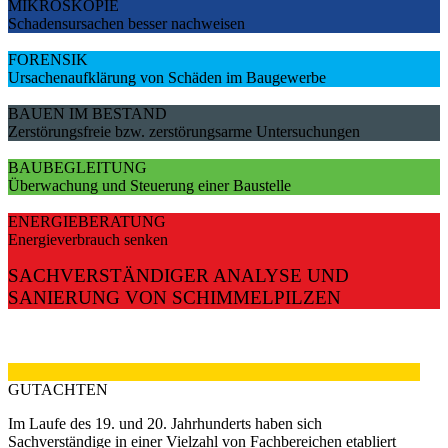
MIKROSKOPIE
Schadensursachen besser nachweisen
FORENSIK
Ursachenaufklärung von Schäden im Baugewerbe
BAUEN IM BESTAND
Zerstörungsfreie bzw. zerstörungsarme Untersuchungen
BAUBEGLEITUNG
Überwachung und Steuerung einer Baustelle
ENERGIEBERATUNG
Energieverbrauch senken
SACHVERSTÄNDIGER ANALYSE UND
SANIERUNG VON SCHIMMELPILZEN
GUTACHTEN
Im Laufe des 19. und 20. Jahrhunderts haben sich
Sachverständige in einer Vielzahl von Fachbereichen etabliert